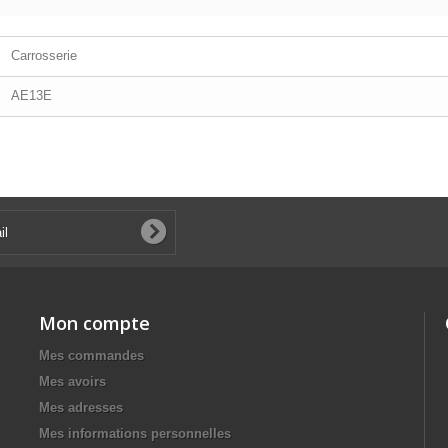
Carrosserie
AE13E
Mon compte
Mes commandes
Mes avoirs
Mes adresses
Mes informations personnelles