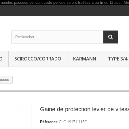
O
SCIROCCO/CORRADO
KARMANN
TYPE 3/4
tesses
Gaine de protection levier de vites
Référence
CLC 191711115C