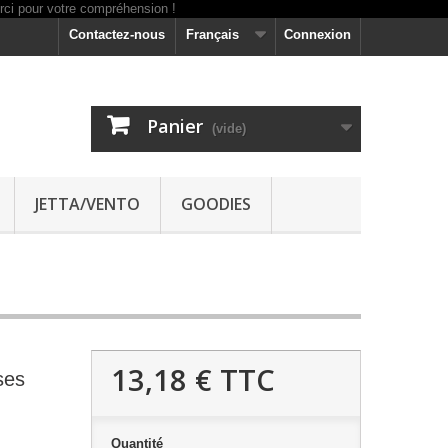
Contactez-nous
Français
Connexion
Panier
(vide)
JETTA/VENTO
GOODIES
13,18 €
TTC
ses
Quantité