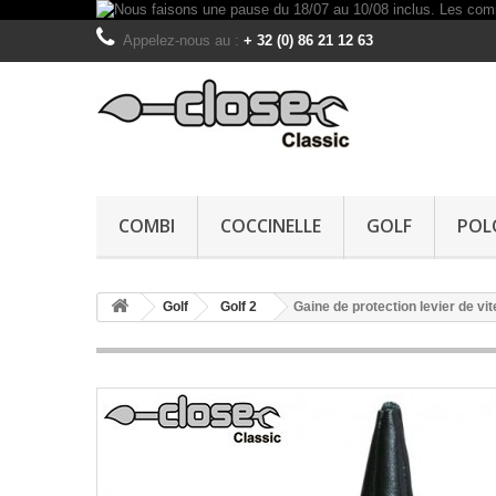
Appelez-nous au :
+ 32 (0) 86 21 12 63
COMBI
COCCINELLE
GOLF
POL
Golf
Golf 2
Gaine de protection levier de vi