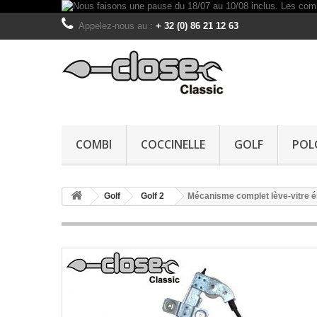
Appelez-nous au :
+ 32 (0) 86 21 12 63
COMBI
COCCINELLE
GOLF
POL
Golf
Golf 2
Mécanisme complet lève-vitre éle