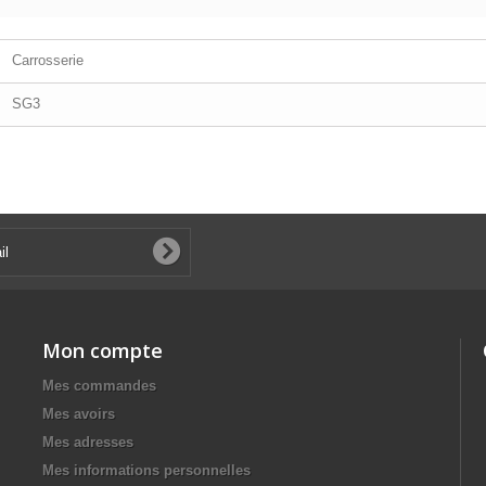
Carrosserie
SG3
Mon compte
Mes commandes
Mes avoirs
Mes adresses
Mes informations personnelles