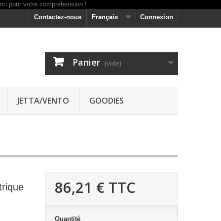
Contactez-nous
Français
Connexion
Panier
(vide)
JETTA/VENTO
GOODIES
86,21 €
TTC
trique
Quantité