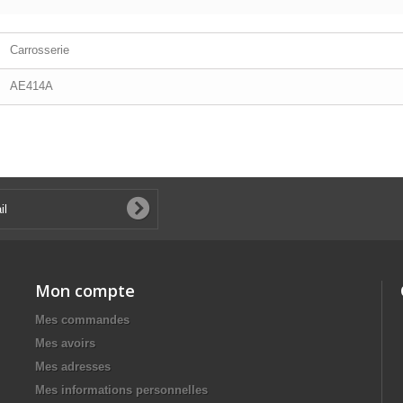
Carrosserie
AE414A
Mon compte
Mes commandes
Mes avoirs
Mes adresses
Mes informations personnelles