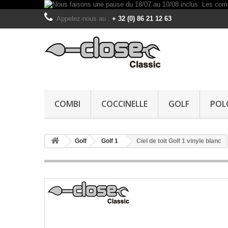
Appelez-nous au :
+ 32 (0) 86 21 12 63
COMBI
COCCINELLE
GOLF
POL
Golf
Golf 1
Ciel de toit Golf 1 vinyle blanc