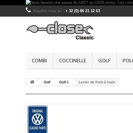
Appelez-nous au :
+ 32 (0) 86 21 12 63
COMBI
COCCINELLE
GOLF
POL
Golf
Golf 1
Levier de frein à main