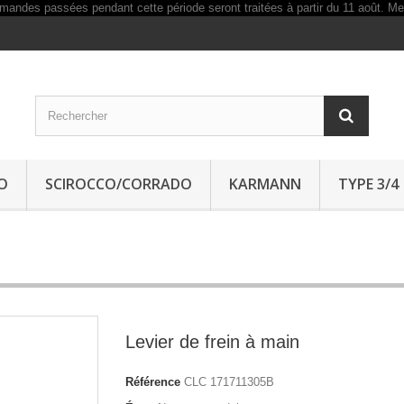
O
SCIROCCO/CORRADO
KARMANN
TYPE 3/4
Levier de frein à main
Référence
CLC 171711305B