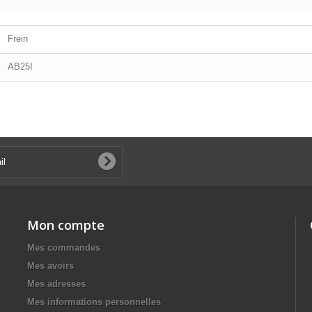
Frein
AB25I
Mon compte
Mes commandes
Mes avoirs
Mes adresses
Mes informations personnelles