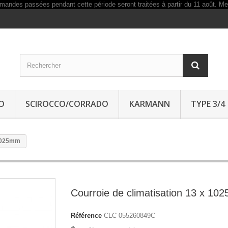
O
SCIROCCO/CORRADO
KARMANN
TYPE 3/4
 1025mm
Courroie de climatisation 13 x 1
Référence
CLC 055260849C