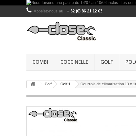
Appelez-nous au :
+ 32 (0) 86 21 12 63
COMBI
COCCINELLE
GOLF
POL
Golf
Golf 1
Courroie de climatisation 13 x