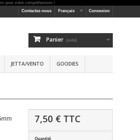
Contactez-nous
Français
Connexion
Panier
(vide)
JETTA/VENTO
GOODIES
7,50 €
TTC
025mm
Quantité