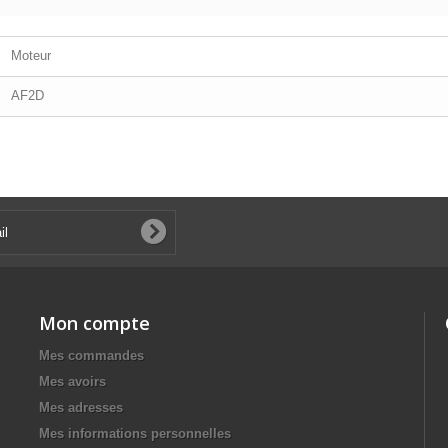
Moteur
AF2D
Mon compte
Mes commandes
Mes avoirs
Mes adresses
Mes informations personnelles