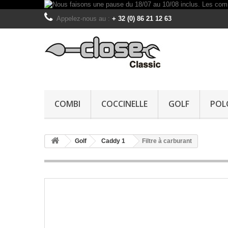
Appelez-nous au :
+ 32 (0) 86 21 12 63
COMBI
COCCINELLE
GOLF
POL
Golf
Caddy 1
Filtre à carburant