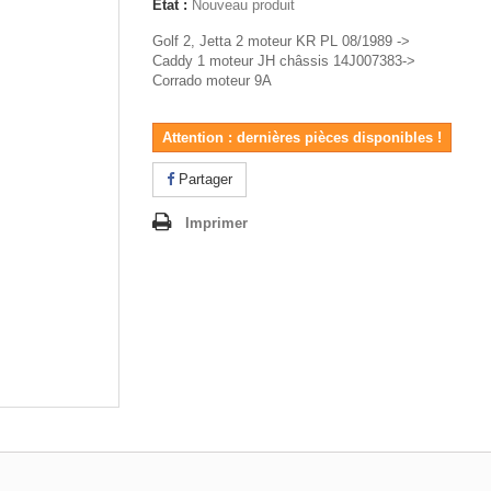
État :
Nouveau produit
Golf 2, Jetta 2 moteur KR PL 08/1989 ->
Caddy 1 moteur JH châssis 14J007383->
Corrado moteur 9A
Attention : dernières pièces disponibles !
Partager
Imprimer