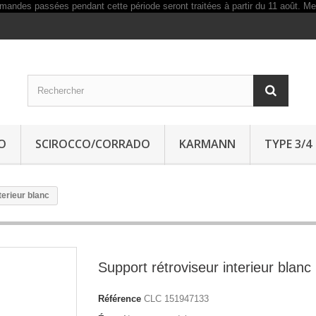
O
SCIROCCO/CORRADO
KARMANN
TYPE 3/4
terieur blanc
Support rétroviseur interieur blanc
Référence
CLC 151947133