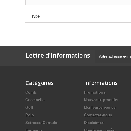
Type
Lettre d'informations
Catégories
Informations
Combi
Promotions
Coccinelle
Nouveaux produits
Golf
Meilleures ventes
Polo
Contactez-nous
Scirocco/Corrado
Disclaimer
Karmann
Charte vie privée