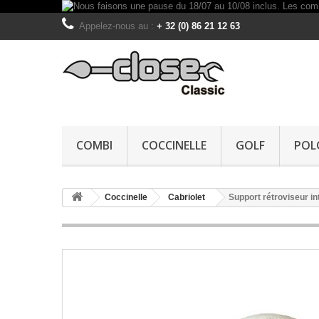
Appelez-nous au :
+ 32 (0) 86 21 12 63
COMBI
COCCINELLE
GOLF
POL
Coccinelle
Cabriolet
Support rétroviseur in