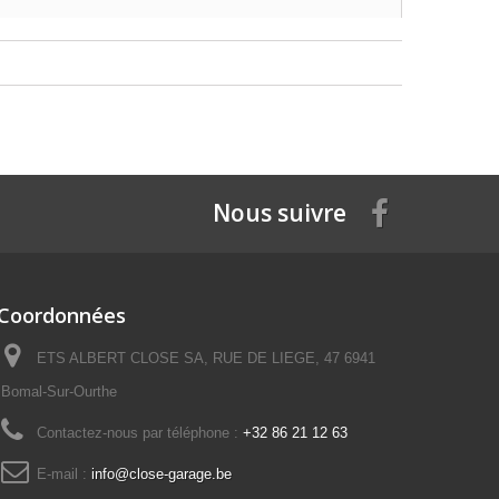
Nous suivre
Coordonnées
ETS ALBERT CLOSE SA, RUE DE LIEGE, 47 6941
Bomal-Sur-Ourthe
Contactez-nous par téléphone :
+32 86 21 12 63
E-mail :
info@close-garage.be