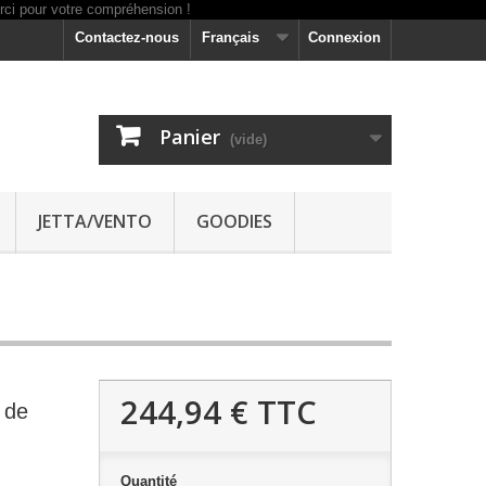
Contactez-nous
Français
Connexion
Panier
(vide)
JETTA/VENTO
GOODIES
244,94 €
TTC
e de
Quantité