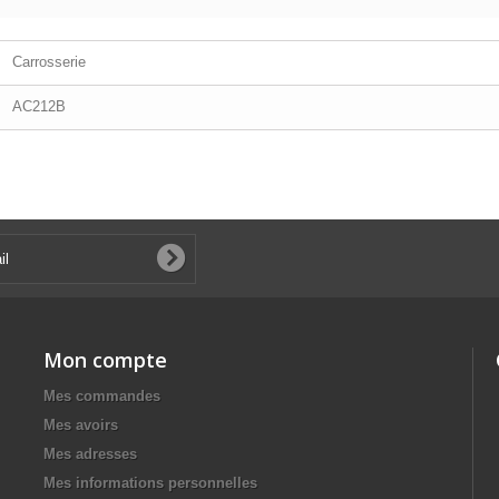
Carrosserie
AC212B
Mon compte
Mes commandes
Mes avoirs
Mes adresses
Mes informations personnelles