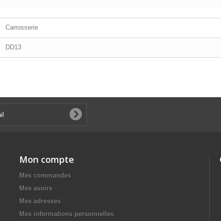
Carrosserie
DD13
Mon compte
Mes commandes
Mes avoirs
Mes adresses
Mes informations personnelles