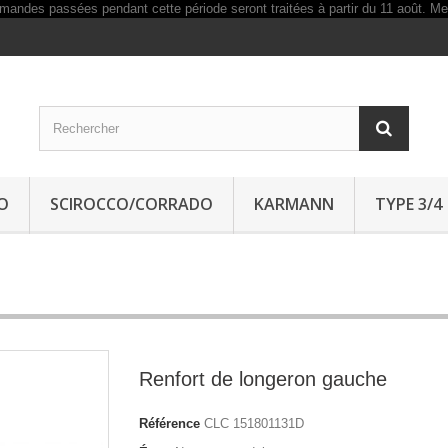
O
SCIROCCO/CORRADO
KARMANN
TYPE 3/4
Renfort de longeron gauche
Référence
CLC 151801131D