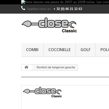
Appelez-nous au :
+ 32 (0) 86 21 12 63
COMBI
COCCINELLE
GOLF
POL
Renfort de longeron gauche