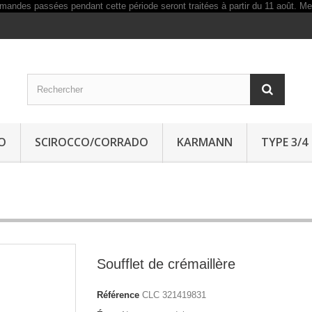
O
SCIROCCO/CORRADO
KARMANN
TYPE 3/4
Soufflet de crémaillère
Référence
CLC 321419831