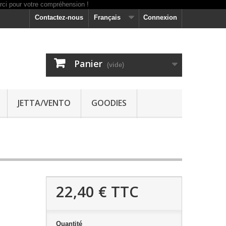
Contactez-nous
Français
Connexion
Panier
(vide)
JETTA/VENTO
GOODIES
22,40 €
TTC
Quantité