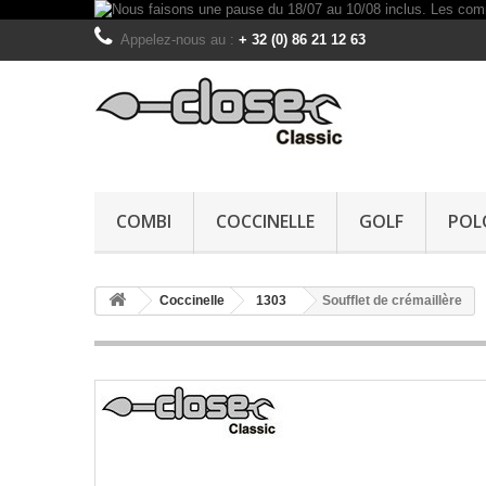
Appelez-nous au :
+ 32 (0) 86 21 12 63
COMBI
COCCINELLE
GOLF
POL
Coccinelle
1303
Soufflet de crémaillère