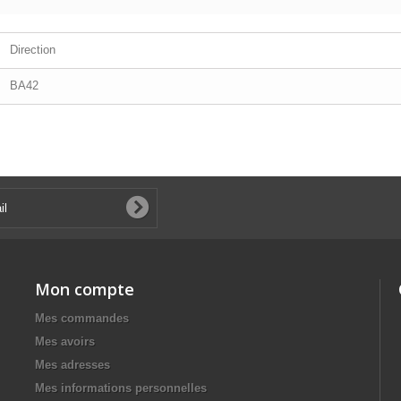
Direction
BA42
Mon compte
Mes commandes
Mes avoirs
Mes adresses
Mes informations personnelles