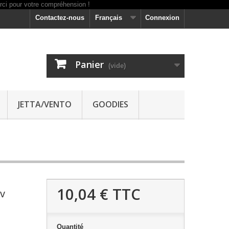
Contactez-nous
Français
Connexion
Panier
(vide)
JETTA/VENTO
GOODIES
10,04 €
TTC
av
Quantité