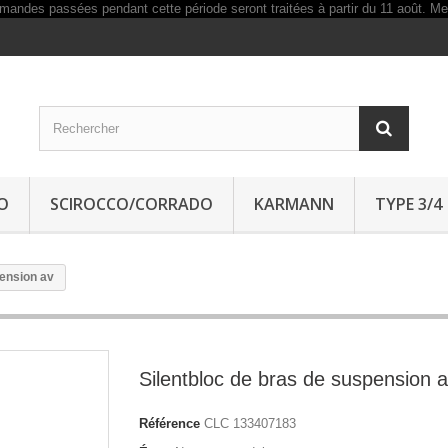
O
SCIROCCO/CORRADO
KARMANN
TYPE 3/4
pension av
Silentbloc de bras de suspension 
Référence
CLC 133407183