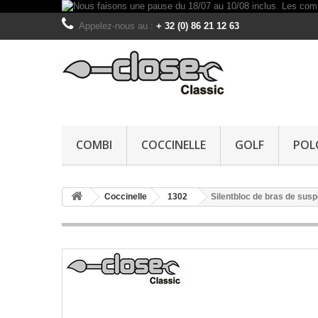
Appelez-nous au :
+ 32 (0) 86 21 12 63
COMBI
COCCINELLE
GOLF
POL
Coccinelle
1302
Silentbloc de bras de sus