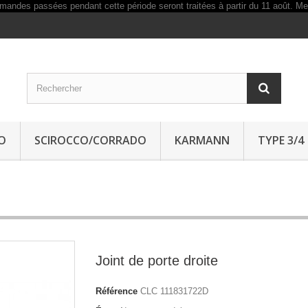
O
SCIROCCO/CORRADO
KARMANN
TYPE 3/4
Joint de porte droite
Référence
CLC 111831722D