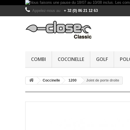
Appelez-nous au :
+ 32 (0) 86 21 12 63
COMBI
COCCINELLE
GOLF
POL
Coccinelle
1200
Joint de porte droite