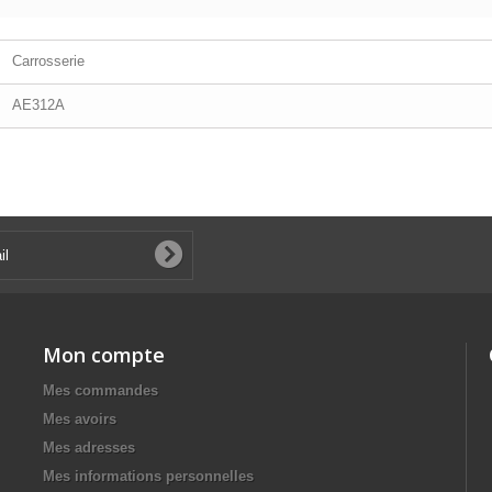
Carrosserie
AE312A
Mon compte
Mes commandes
Mes avoirs
Mes adresses
Mes informations personnelles