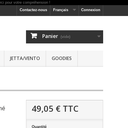
Contactez-nous
Français
Connexion
Panier
(vide)
JETTA/VENTO
GOODIES
49,05 €
TTC
mé
Quantité