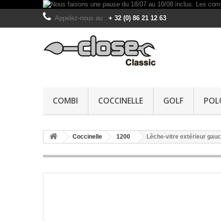
Appelez-nous au :
+ 32 (0) 86 21 12 63
COMBI
COCCINELLE
GOLF
POL
Coccinelle
1200
Lèche-vitre extérieur ga