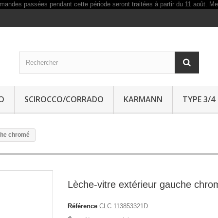
O
SCIROCCO/CORRADO
KARMANN
TYPE 3/4
uche chromé
Lèche-vitre extérieur gauche chro
Référence
CLC 113853321D