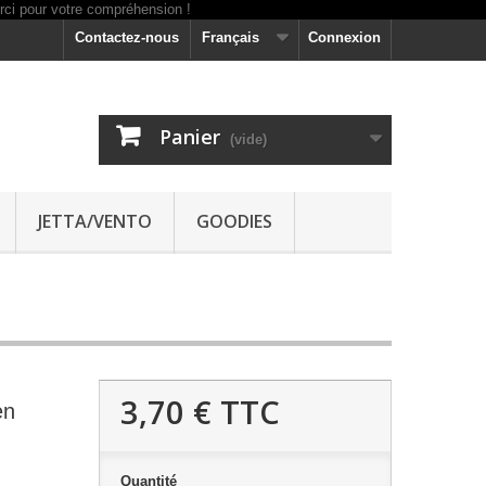
Contactez-nous
Français
Connexion
Panier
(vide)
JETTA/VENTO
GOODIES
3,70 €
TTC
en
Quantité