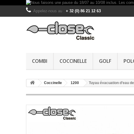
Appelez-nous au :
+ 32 (0) 86 21 12 63
COMBI
COCCINELLE
GOLF
POL
Coccinelle
1200
Tuyau évacuation d’eau d