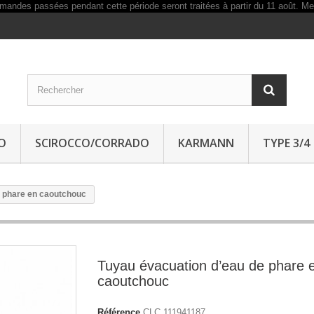
O
SCIROCCO/CORRADO
KARMANN
TYPE 3/4
e phare en caoutchouc
Tuyau évacuation d’eau de phare 
caoutchouc
Référence
CLC 111941187