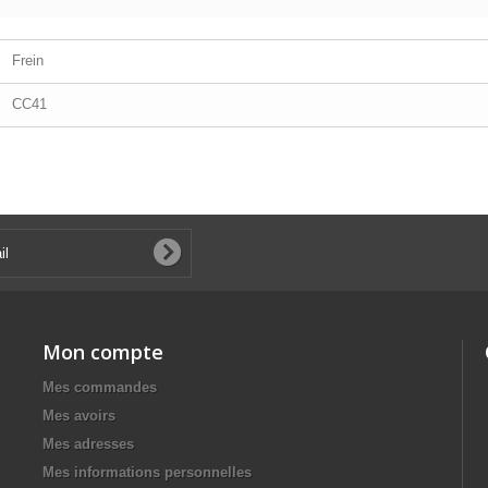
Frein
CC41
Mon compte
Mes commandes
Mes avoirs
Mes adresses
Mes informations personnelles