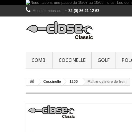
Appelez-nous au :
+ 32 (0) 86 21 12 63
COMBI
COCCINELLE
GOLF
POL
Coccinelle
1200
Maître-cylindre de frein